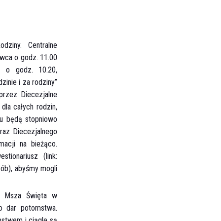
dziny. Centralne
wca o godz. 11.00
 o godz. 10.20,
inie i za rodziny”
przez Diecezjalne
dla całych rodzin,
nu będą stopniowo
raz Diecezjalnego
acji na bieżąco.
tionariusz (link:
sób), abyśmy mogli
na Msza Święta w
 o dar potomstwa.
mstwem i ciągle są