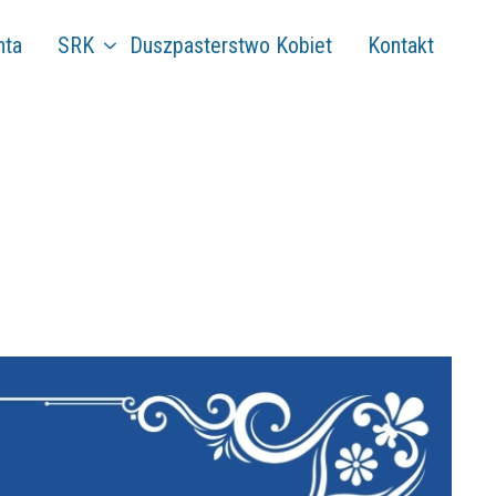
nta
SRK
Duszpasterstwo Kobiet
Kontakt
Historia SRK
Zarząd Główny i
Komisja Rewizyjna
Oddziały SRK
Program formacyjny