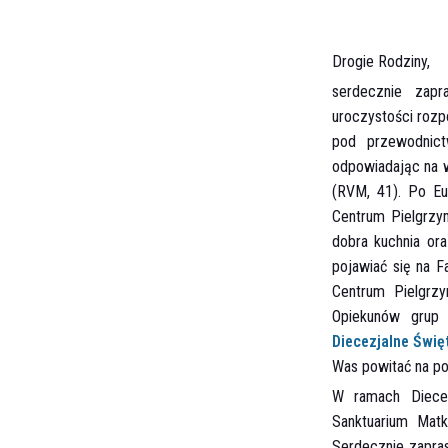
Drogie Rodziny,
serdecznie zapr
uroczystości roz
pod przewodnic
odpowiadając na w
(RVM, 41). Po Eu
Centrum Pielgrzym
dobra kuchnia or
pojawiać się na 
Centrum Pielgrz
Opiekunów grup z
Diecezjalne Świę
Was powitać na po
W ramach Diecez
Sanktuarium Matk
Serdecznie zapras