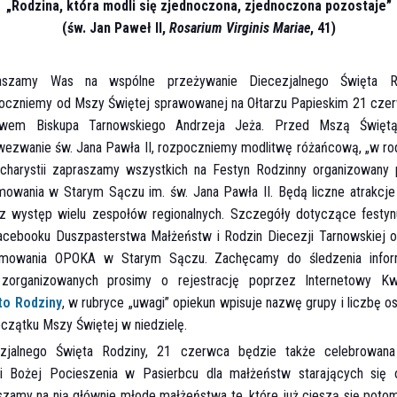
„Rodzina, która modli się zjednoczona, zjednoczona pozostaje”
(św. Jan Paweł II,
Rosarium Virginis Mariae
, 41)
aszamy Was na wspólne przeżywanie Diecezjalnego Święta Ro
poczniemy od Mszy Świętej sprawowanej na Ołtarzu Papieskim 21 czer
twem Biskupa Tarnowskiego Andrzeja Jeża. Przed Mszą Świętą
ezwanie św. Jana Pawła II, rozpoczniemy modlitwę różańcową, „w rodz
charystii zapraszamy wszystkich na Festyn Rodzinny organizowany 
owania w Starym Sączu im. św. Jana Pawła II. Będą liczne atrakcje 
az występ wielu zespołów regionalnych. Szczegóły dotyczące festy
Facebooku Duszpasterstwa Małżeństw i Rodzin Diecezji Tarnowskiej o
ymowania OPOKA w Starym Sączu. Zachęcamy do śledzenia inform
organizowanych prosimy o rejestrację poprzez Internetowy Kwes
to Rodziny
, w rubryce „uwagi” opiekun wpisuje nazwę grupy i liczbę o
czątku Mszy Świętej w niedzielę.
jalnego Święta Rodziny, 21 czerwca będzie także celebrowa
i Bożej Pocieszenia w Pasierbcu dla małżeństw starających się
zamy na nią głównie młode małżeństwa te, które już cieszą się poto